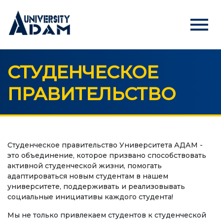
menu
СТУДЕНЧЕСКОЕ
Русский
Кыргызча
English
ПРАВИТЕЛЬСТВО
ГЛАВНАЯ
АБИТУРИЕНТАМ
Онлайн регистрация абитуриентов
Студенческое правительство Университета АДАМ -
это объединение, которое призвано способствовать
активной студенческой жизни, помогать
УНИВЕРСИТЕТ
адаптироваться новым студентам в нашем
университете, поддерживать и реализовывать
О нас
социальные инициативы каждого студента!
Обращение ректора
Мы не только привлекаем студентов к студенческой