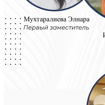
Онлайн конференции и вебинары
НАУКА
Стратегические направления
Исследования
Международный научный журнал "Экономика, уп
Публикации
Электронная библиотека
СОТРУДНИЧЕСТВО
Сотрудничество с международными организаци
Сотрудничество с Вузами