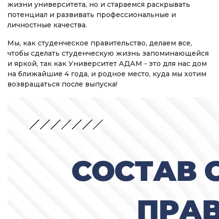
жизни университета, но и стараемся раскрывать
Регламентирующие документы
потенциал и развивать профессиональные и
личностные качества.
Руководство
Мы, как студенческое правительство, делаем все,
Коллегиальные органы
чтобы сделать студенческую жизнь запоминающейся
и яркой, так как Университет АДАМ - это для нас дом
Подразделения
на ближайшие 4 года, и родное место, куда мы хотим
Нормативные документы
возвращаться после выпуска!
Предложения и жалобы
Нет Коррупции!
ОБРАЗОВАНИЕ
СТРАНИЦА ОПЛАТЫ
credit_card
УРОВНИ ОБРАЗОВАНИЯ